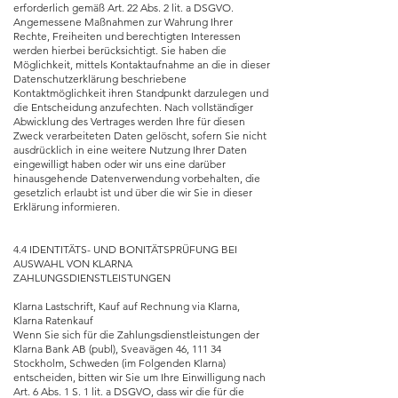
erforderlich gemäß Art. 22 Abs. 2 lit. a DSGVO.
Angemessene Maßnahmen zur Wahrung Ihrer
Rechte, Freiheiten und berechtigten Interessen
werden hierbei berücksichtigt. Sie haben die
Möglichkeit, mittels Kontaktaufnahme an die in dieser
Datenschutzerklärung beschriebene
Kontaktmöglichkeit ihren Standpunkt darzulegen und
die Entscheidung anzufechten. Nach vollständiger
Abwicklung des Vertrages werden Ihre für diesen
Zweck verarbeiteten Daten gelöscht, sofern Sie nicht
ausdrücklich in eine weitere Nutzung Ihrer Daten
eingewilligt haben oder wir uns eine darüber
hinausgehende Datenverwendung vorbehalten, die
gesetzlich erlaubt ist und über die wir Sie in dieser
Erklärung informieren.
4.4 IDENTITÄTS- UND BONITÄTSPRÜFUNG BEI
AUSWAHL VON KLARNA
ZAHLUNGSDIENSTLEISTUNGEN
Klarna Lastschrift, Kauf auf Rechnung via Klarna,
Klarna Ratenkauf
Wenn Sie sich für die Zahlungsdienstleistungen der
Klarna Bank AB (publ), Sveavägen 46, 111 34
Stockholm, Schweden (im Folgenden Klarna)
entscheiden, bitten wir Sie um Ihre Einwilligung nach
Art. 6 Abs. 1 S. 1 lit. a DSGVO, dass wir die für die