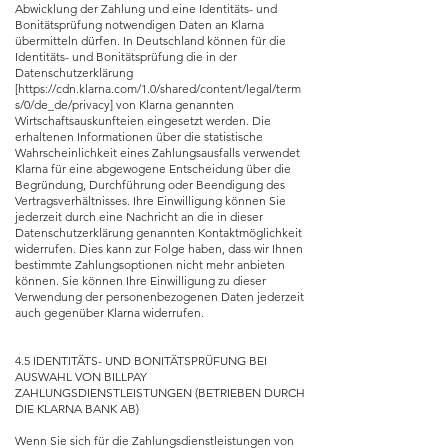
Abwicklung der Zahlung und eine Identitäts- und
Bonitätsprüfung notwendigen Daten an Klarna
übermitteln dürfen. In Deutschland können für die
Identitäts- und Bonitätsprüfung die in der
Datenschutzerklärung
[
https://cdn.klarna.com/1.0/shared/content/legal/term
s/0/de_de/privacy]
von Klarna genannten
Wirtschaftsauskunfteien eingesetzt werden. Die
erhaltenen Informationen über die statistische
Wahrscheinlichkeit eines Zahlungsausfalls verwendet
Klarna für eine abgewogene Entscheidung über die
Begründung, Durchführung oder Beendigung des
Vertragsverhältnisses. Ihre Einwilligung können Sie
jederzeit durch eine Nachricht an die in dieser
Datenschutzerklärung genannten Kontaktmöglichkeit
widerrufen. Dies kann zur Folge haben, dass wir Ihnen
bestimmte Zahlungsoptionen nicht mehr anbieten
können. Sie können Ihre Einwilligung zu dieser
Verwendung der personenbezogenen Daten jederzeit
auch gegenüber Klarna widerrufen.
4.5 IDENTITÄTS- UND BONITÄTSPRÜFUNG BEI
AUSWAHL VON BILLPAY
ZAHLUNGSDIENSTLEISTUNGEN (BETRIEBEN DURCH
DIE KLARNA BANK AB)
Wenn Sie sich für die Zahlungsdienstleistungen von