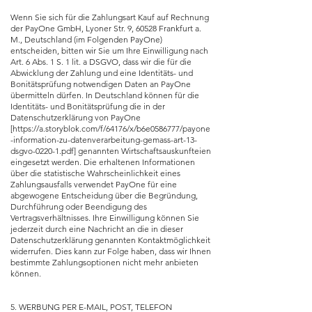
Wenn Sie sich für die Zahlungsart Kauf auf Rechnung
der PayOne GmbH, Lyoner Str. 9, 60528 Frankfurt a.
M., Deutschland (im Folgenden PayOne)
entscheiden, bitten wir Sie um Ihre Einwilligung nach
Art. 6 Abs. 1 S. 1 lit. a DSGVO, dass wir die für die
Abwicklung der Zahlung und eine Identitäts- und
Bonitätsprüfung notwendigen Daten an PayOne
übermitteln dürfen. In Deutschland können für die
Identitäts- und Bonitätsprüfung die in der
Datenschutzerklärung von PayOne
[
https://a.storyblok.com/f/64176/x/b6e0586777/payone
-information-zu-datenverarbeitung-gemass-art-13-
dsgvo-0220-1.pdf]
genannten Wirtschaftsauskunfteien
eingesetzt werden. Die erhaltenen Informationen
über die statistische Wahrscheinlichkeit eines
Zahlungsausfalls verwendet PayOne für eine
abgewogene Entscheidung über die Begründung,
Durchführung oder Beendigung des
Vertragsverhältnisses. Ihre Einwilligung können Sie
jederzeit durch eine Nachricht an die in dieser
Datenschutzerklärung genannten Kontaktmöglichkeit
widerrufen. Dies kann zur Folge haben, dass wir Ihnen
bestimmte Zahlungsoptionen nicht mehr anbieten
können.
5. WERBUNG PER E-MAIL, POST, TELEFON