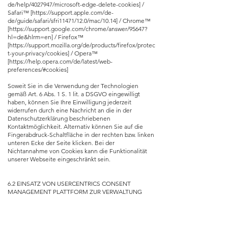
de/help/4027947/microsoft-edge-delete-cookies]
/
Safari™ [
https://support.apple.com/de-
de/guide/safari/sfri11471/12.0/mac/10.14]
/ Chrome™
[
https://support.google.com/chrome/answer/95647?
hl=de&hlrm=en]
/ Firefox™
[
https://support.mozilla.org/de/products/firefox/protec
t-your-privacy/cookies]
/ Opera™
[
https://help.opera.com/de/latest/web-
preferences/#cookies]
Soweit Sie in die Verwendung der Technologien
gemäß Art. 6 Abs. 1 S. 1 lit. a DSGVO eingewilligt
haben, können Sie Ihre Einwilligung jederzeit
widerrufen durch eine Nachricht an die in der
Datenschutzerklärung beschriebenen
Kontaktmöglichkeit. Alternativ können Sie auf die
Fingerabdruck-Schaltfläche in der rechten bzw. linken
unteren Ecke der Seite klicken. Bei der
Nichtannahme von Cookies kann die Funktionalität
unserer Webseite eingeschränkt sein.
6.2 EINSATZ VON USERCENTRICS CONSENT
MANAGEMENT PLATTFORM ZUR VERWALTUNG
VON EINWILLIGUNGEN
Auf unserer Webseite setzen wir die Usercentrics
Consent Management Plattform