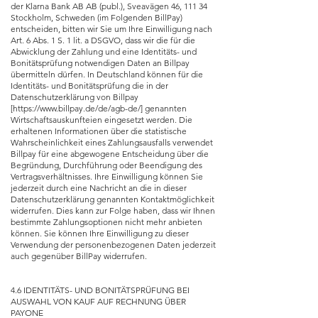
der Klarna Bank AB AB (publ.), Sveavägen 46, 111 34
Stockholm, Schweden (im Folgenden BillPay)
entscheiden, bitten wir Sie um Ihre Einwilligung nach
Art. 6 Abs. 1 S. 1 lit. a DSGVO, dass wir die für die
Abwicklung der Zahlung und eine Identitäts- und
Bonitätsprüfung notwendigen Daten an Billpay
übermitteln dürfen. In Deutschland können für die
Identitäts- und Bonitätsprüfung die in der
Datenschutzerklärung von Billpay
[
https://www.billpay.de/de/agb-de/]
genannten
Wirtschaftsauskunfteien eingesetzt werden. Die
erhaltenen Informationen über die statistische
Wahrscheinlichkeit eines Zahlungsausfalls verwendet
Billpay für eine abgewogene Entscheidung über die
Begründung, Durchführung oder Beendigung des
Vertragsverhältnisses. Ihre Einwilligung können Sie
jederzeit durch eine Nachricht an die in dieser
Datenschutzerklärung genannten Kontaktmöglichkeit
widerrufen. Dies kann zur Folge haben, dass wir Ihnen
bestimmte Zahlungsoptionen nicht mehr anbieten
können. Sie können Ihre Einwilligung zu dieser
Verwendung der personenbezogenen Daten jederzeit
auch gegenüber BillPay widerrufen.
4.6 IDENTITÄTS- UND BONITÄTSPRÜFUNG BEI
AUSWAHL VON KAUF AUF RECHNUNG ÜBER
PAYONE