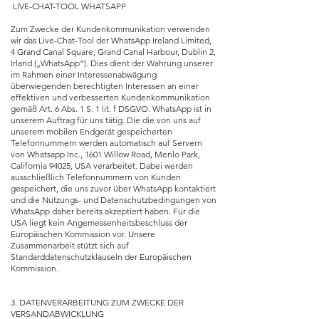
LIVE-CHAT-TOOL WHATSAPP
Zum Zwecke der Kundenkommunikation verwenden
wir das Live-Chat-Tool der WhatsApp Ireland Limited,
4 Grand Canal Square, Grand Canal Harbour, Dublin 2,
Irland („WhatsApp“). Dies dient der Wahrung unserer
im Rahmen einer Interessenabwägung
überwiegenden berechtigten Interessen an einer
effektiven und verbesserten Kundenkommunikation
gemäß Art. 6 Abs. 1 S. 1 lit. f DSGVO. WhatsApp ist in
unserem Auftrag für uns tätig. Die die von uns auf
unserem mobilen Endgerät gespeicherten
Telefonnummern werden automatisch auf Servern
von Whatsapp Inc., 1601 Willow Road, Menlo Park,
California 94025, USA verarbeitet. Dabei werden
ausschließlich Telefonnummern von Kunden
gespeichert, die uns zuvor über WhatsApp kontaktiert
und die Nutzungs- und Datenschutzbedingungen von
WhatsApp daher bereits akzeptiert haben. Für die
USA liegt kein Angemessenheitsbeschluss der
Europäischen Kommission vor. Unsere
Zusammenarbeit stützt sich auf
Standarddatenschutzklauseln der Europäischen
Kommission.
3. DATENVERARBEITUNG ZUM ZWECKE DER
VERSANDABWICKLUNG