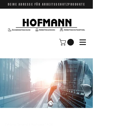
DEINE ADRESSE FÜR ARBEITSSCHUTZPRODUKTE
Zahlung, Versand & Rückgabe
|
AGB
|
Impressum |
Datenschutz​